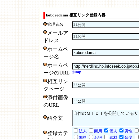
koboredama 相互リンク登録内容
管理者名
メールア
ドレス
ホームペ
ージ名
ホームペ
jump
ージのURL
相互リン
クページ
添付画像
のURL
紹介文
法人
商用
個人
男性
登録カテ
無料
お得
素材
音楽