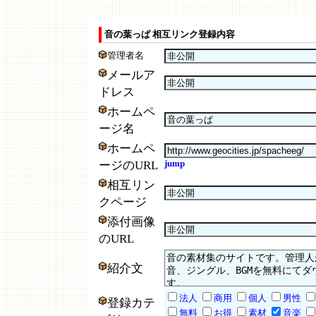
音の葉っぱ 相互リンク登録内容
管理者名
メールア
ドレス
ホームペ
ージ名
ホームペ
jump
ージのURL
相互リン
クページ
添付画像
のURL
紹介文
法人
商用
個人
男性
登録カテ
無料
お得
素材
音楽