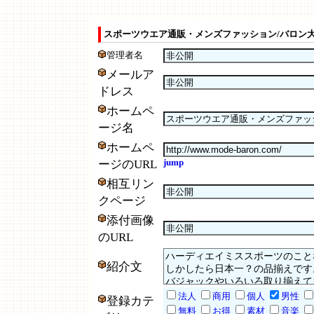
スポーツウエア通販・メンズファッション/バロン大
管理者名
メールア
ドレス
ホームペ
ージ名
ホームペ
jump
ージのURL
相互リン
クページ
添付画像
のURL
紹介文
法人
商用
個人
男性
登録カテ
無料
お得
素材
音楽