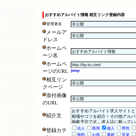
おすすめアルバイト情報 相互リンク登録内容
管理者名
メールア
ドレス
ホームペ
ージ名
ホームペ
jump
ージのURL
相互リン
クページ
添付画像
のURL
紹介文
法人
商用
個人
男性
登録カテ
無料
お得
素材
音楽