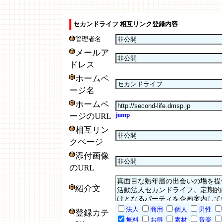
セカンドライフ 相互リンク登録内容
管理者名
メールア
ドレス
ホームペ
ージ名
ホームペ
jump
ージのURL
相互リン
クページ
添付画像
のURL
紹介文
法人
商用
個人
男性
登録カテ
無料
お得
素材
音楽